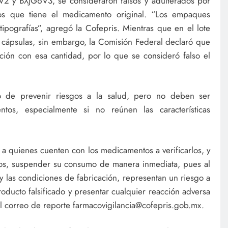
V2 y BXJG6V3, se consideraron falsos y adulterados por
os que tiene el medicamento original. “Los empaques
ipografías”, agregó la Cofepris. Mientras que en el lote
cápsulas, sin embargo, la Comisión Federal declaró que
ción con esa cantidad, por lo que se consideró falso el
vo de prevenir riesgos a la salud, pero no deben ser
tos, especialmente si no reúnen las características
itó a quienes cuenten con los medicamentos a verificarlos, y
dos, suspender su consumo de manera inmediata, pues al
 las condiciones de fabricación, representan un riesgo a
oducto falsificado y presentar cualquier reacción adversa
el correo de reporte farmacovigilancia@cofepris.gob.mx.