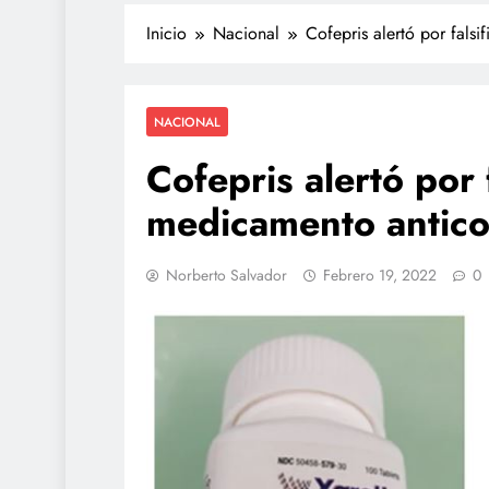
Inicio
Nacional
Cofepris alertó por fals
NACIONAL
Cofepris alertó por 
medicamento antico
TECNOLOGÍA
Norberto Salvador
Febrero 19, 2022
0
Propuesta para la reg
redes sociales estará li
de agosto: Sheinbaum
julio 17, 2026