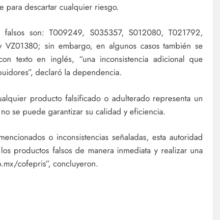
te para descartar cualquier riesgo.
mo falsos son: T009249, S035357, S012080, T021792,
VZ01380; sin embargo, en algunos casos también se
n texto en inglés, “una inconsistencia adicional que
ibuidores”, declaró la dependencia.
lquier producto falsificado o adulterado representa un
 no se puede garantizar su calidad y eficiencia.
mencionados o inconsistencias señaladas, esta autoridad
los productos falsos de manera inmediata y realizar una
b.mx/cofepris”, concluyeron.