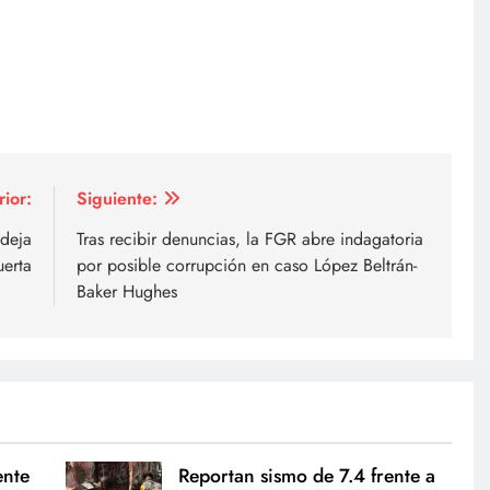
rior:
Siguiente:
deja
Tras recibir denuncias, la FGR abre indagatoria
erta
por posible corrupción en caso López Beltrán-
Baker Hughes
ente
Reportan sismo de 7.4 frente a