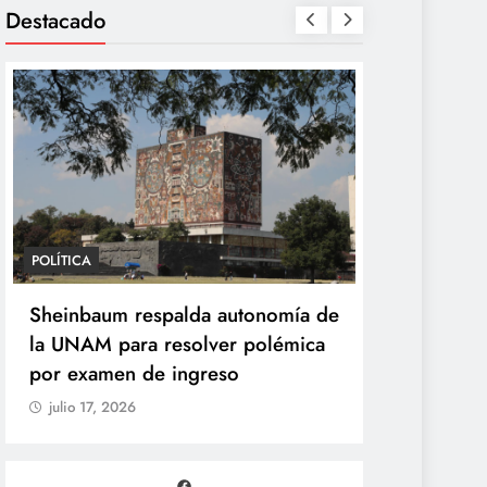
Destacado
POLÍTICA
POLÍTICA
Sheinbaum desaparece la Vocería
Sheinbaum 
de la Presidencia y crea nueva
la UNAM pa
Unidad de Ayudantía
por examen
julio 17, 2026
julio 17, 202