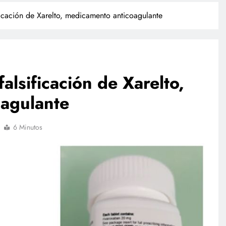
ificación de Xarelto, medicamento anticoagulante
falsificación de Xarelto,
agulante
POLICIACA
6 Minutos
ulación de
Camionazo en Sonora deja un
sta a finales
muerto y 39 lesionados en la
carretera Obregón-Empalme
julio 17, 2026