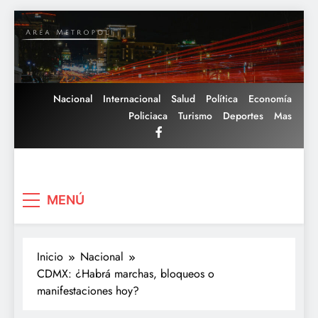
Saltar
al
contenido
Nacional
Internacional
Salud
Política
Economía
Policiaca
Turismo
Deportes
Mas
Area Metropoli
MENÚ
Inicio
Nacional
CDMX: ¿Habrá marchas, bloqueos o
manifestaciones hoy?