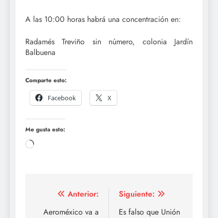
A las 10:00 horas habrá una concentración en:
Radamés Treviño sin número, colonia Jardín
Balbuena
Comparte esto:
Facebook
X
Me gusta esto:
Cargando...
Navegación
Anterior:
Siguiente:
de
Aeroméxico va a
Es falso que Unión