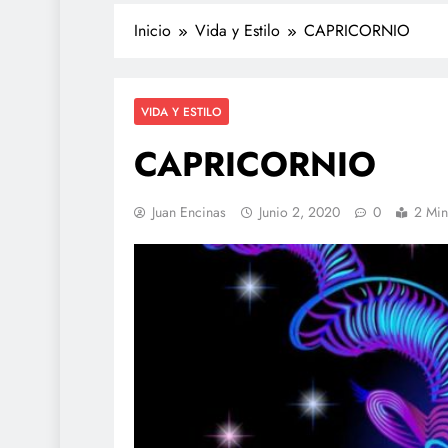
Inicio
Vida y Estilo
CAPRICORNIO
VIDA Y ESTILO
CAPRICORNIO
Juan Encinas
Junio 2, 2020
0
2 Min