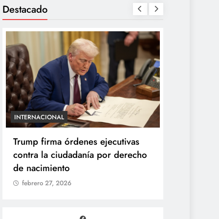
Destacado
INTERNACIONAL
ENTRETENIMIE
Trump firma órdenes ejecutivas
“Yanet es 
contra la ciudadanía por derecho
Gomita rea
de nacimiento
duelo de p
febrero 27, 2026
febrero 27,