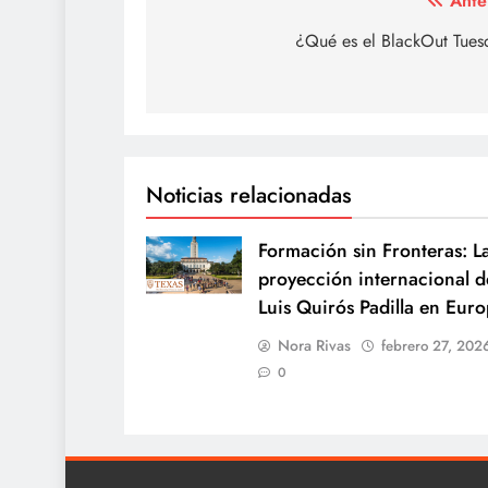
Navegación
Ante
de
¿Qué es el BlackOut Tues
entradas
Noticias relacionadas
Formación sin Fronteras: L
proyección internacional d
Luis Quirós Padilla en Eur
Nora Rivas
febrero 27, 202
0