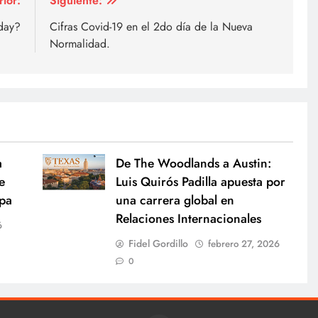
rior:
Siguiente:
day?
Cifras Covid-19 en el 2do día de la Nueva
Normalidad.
a
De The Woodlands a Austin:
e
Luis Quirós Padilla apuesta por
opa
una carrera global en
Relaciones Internacionales
6
Fidel Gordillo
febrero 27, 2026
0