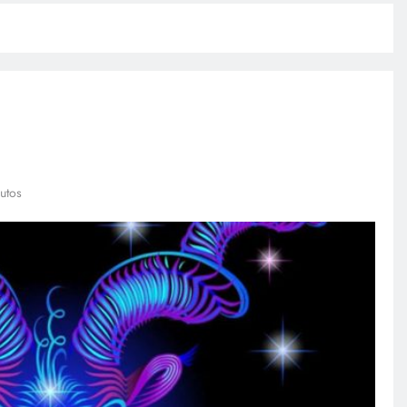
utos
POLICIACA
Adulto mayor que murió
atropellado fue empujado, revela
video
febrero 27, 2026