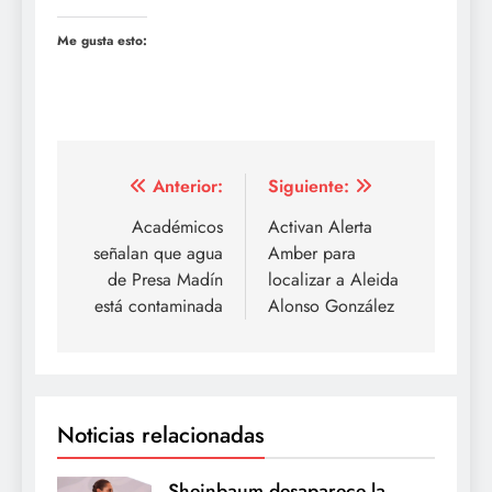
Me gusta esto:
Navegación
Anterior:
Siguiente:
de
Académicos
Activan Alerta
señalan que agua
Amber para
entradas
de Presa Madín
localizar a Aleida
está contaminada
Alonso González
Noticias relacionadas
Sheinbaum desaparece la