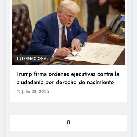
INTERNACIONAL
E
e
Trump firma órdenes ejecutivas contra la
“
ciudadanía por derecho de nacimiento
r
p
julio 28, 2026
Facebook