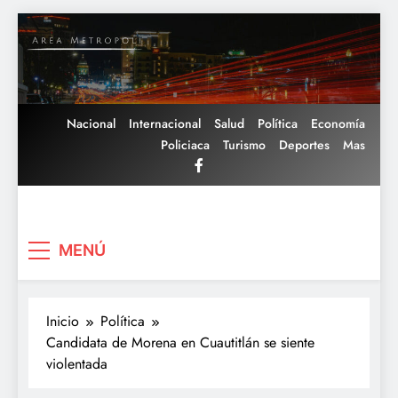
Saltar
al
contenido
Nacional
Internacional
Salud
Política
Economía
Policiaca
Turismo
Deportes
Mas
Area Metropoli
MENÚ
Inicio
Política
Candidata de Morena en Cuautitlán se siente
violentada