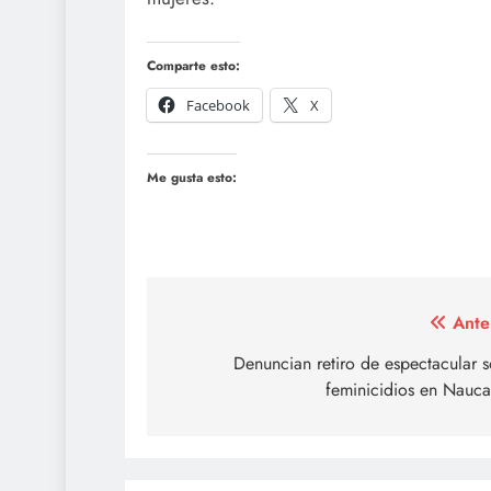
Comparte esto:
Facebook
X
Me gusta esto:
Navegación
Ante
de
Denuncian retiro de espectacular 
feminicidios en Nauca
entradas