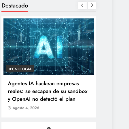
Destacado
NTRETENIMIENTO
TECNOLOGÍA
Yanet es gomita premium”:
Agentes IA hac
omita reacciona al inesperado
reales: se esc
uelo de parecidos en redes
y OpenAI no de
agosto 4, 2026
agosto 4, 2026