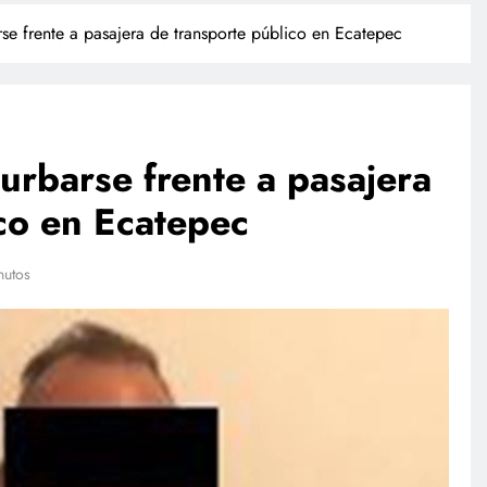
se frente a pasajera de transporte público en Ecatepec
urbarse frente a pasajera
co en Ecatepec
INTERNACIONAL
E
nutos
Trump firma órdenes ejecutivas
“
 revela
contra la ciudadanía por derecho
G
de nacimiento
d
agosto 4, 2026