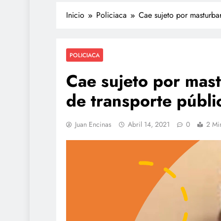
Inicio
Policiaca
Cae sujeto por masturbar
POLICIACA
Cae sujeto por mast
de transporte públi
POLICIACA
Juan Encinas
Abril 14, 2021
0
2 Mi
Adulto mayor que murió
atropellado fue empujado,
video
agosto 4, 2026