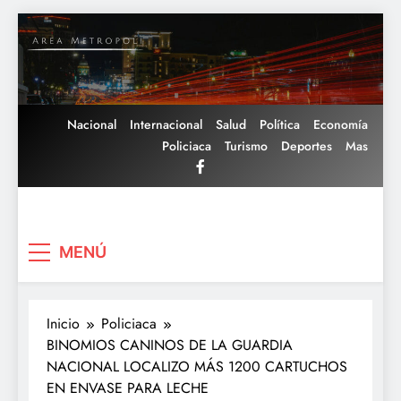
Saltar
al
contenido
Nacional
Internacional
Salud
Política
Economía
Policiaca
Turismo
Deportes
Mas
Area Metropoli
MENÚ
Inicio
Policiaca
BINOMIOS CANINOS DE LA GUARDIA
NACIONAL LOCALIZO MÁS 1200 CARTUCHOS
EN ENVASE PARA LECHE