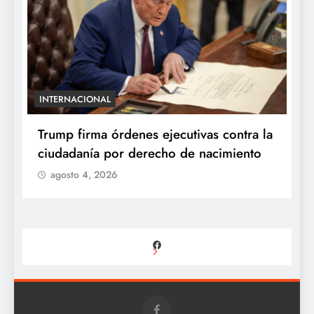
INTERNACIONAL
E
e
Trump firma órdenes ejecutivas contra la
“
ciudadanía por derecho de nacimiento
r
p
agosto 4, 2026
Facebook