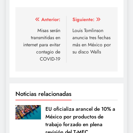
Navegación
Anterior:
Siguiente:
de
Misas serán
Louis Tomlinson
transmitidas en
anuncia tres fechas
entradas
internet para evitar
más en México por
contagio de
su disco Walls
COVID-19
Noticias relacionadas
EU oficializa arancel de 10% a
México por productos de
trabajo forzado en plena
revisión del T-MEC