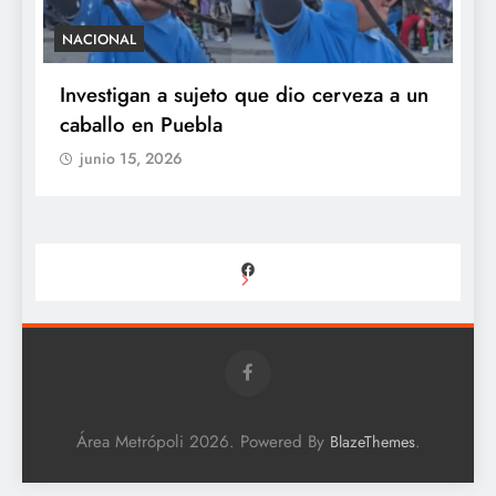
NACIONAL
S
e
Investigan a sujeto que dio cerveza a un
M
caballo en Puebla
c
b
junio 15, 2026
Facebook
Área Metrópoli 2026. Powered By
.
BlazeThemes