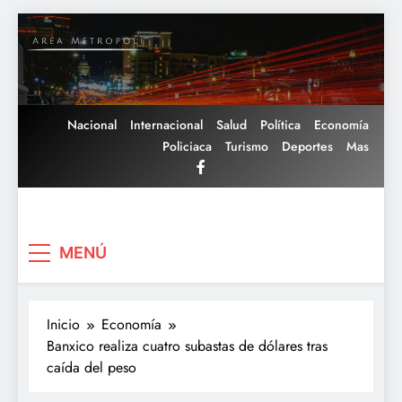
Saltar
al
contenido
Nacional
Internacional
Salud
Política
Economía
Policiaca
Turismo
Deportes
Mas
Area Metropoli
MENÚ
Inicio
Economía
Banxico realiza cuatro subastas de dólares tras
caída del peso