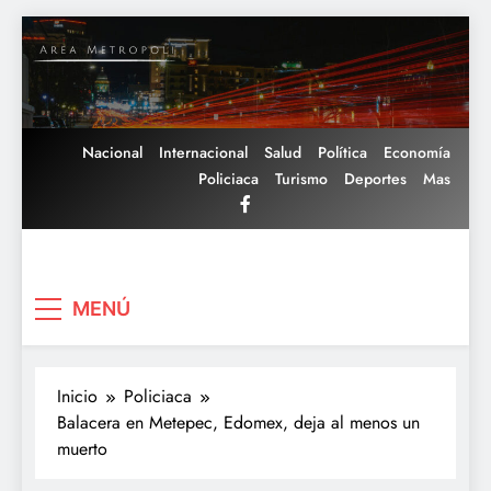
Saltar
al
contenido
Nacional
Internacional
Salud
Política
Economía
Policiaca
Turismo
Deportes
Mas
Area Metropoli
MENÚ
Inicio
Policiaca
Balacera en Metepec, Edomex, deja al menos un
muerto