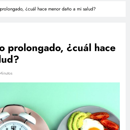
 prolongado, ¿cuál hace menor daño a mi salud?
 o prolongado, ¿cuál hace
lud?
TECNOLOGÍA
Minutos
Agentes IA hackean empresas
reales: se escapan de su sandbox
y OpenAI no detectó el plan
febrero 27, 2026