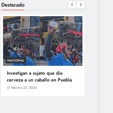
Destacado
NACIONAL
SALUD
Investigan a sujeto que dio
México con
cerveza a un caballo en Puebla
ciclosporia
origen del
febrero 27, 2026
explosiva
febrero 27,