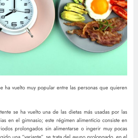
 se ha vuelto muy popular entre las personas que quieren
ente se ha vuelto una de las dietas más usadas por las
as en el gimnasio; este régimen alimenticio consiste en
iodos prolongados sin alimentarse o ingerir muy pocas
gido una “variante”, se trata del ayuno prolongado, en el