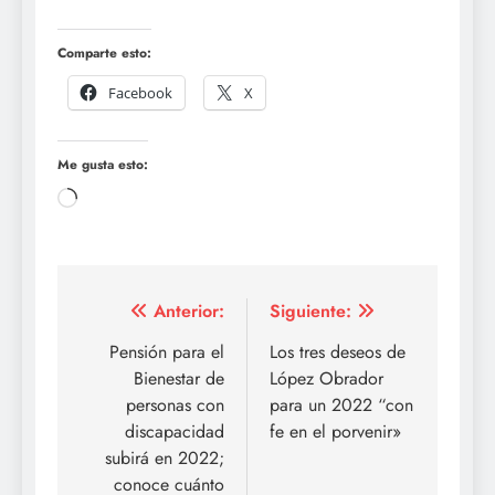
Comparte esto:
Facebook
X
Me gusta esto:
Cargando...
Navegación
Anterior:
Siguiente:
de
Pensión para el
Los tres deseos de
Bienestar de
López Obrador
entradas
personas con
para un 2022 “con
discapacidad
fe en el porvenir»
subirá en 2022;
conoce cuánto