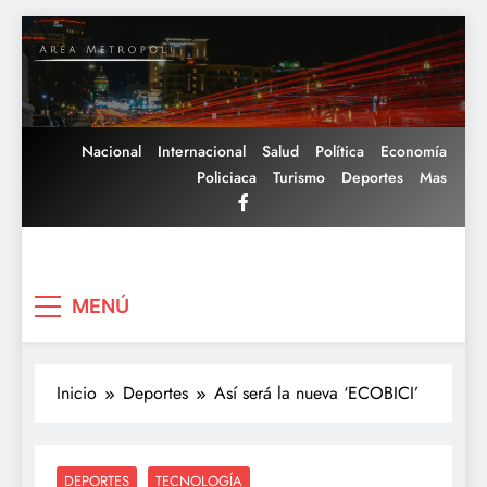
Saltar
al
contenido
Nacional
Internacional
Salud
Política
Economía
Policiaca
Turismo
Deportes
Mas
Area Metropoli
MENÚ
Inicio
Deportes
Así será la nueva ‘ECOBICI’
DEPORTES
TECNOLOGÍA