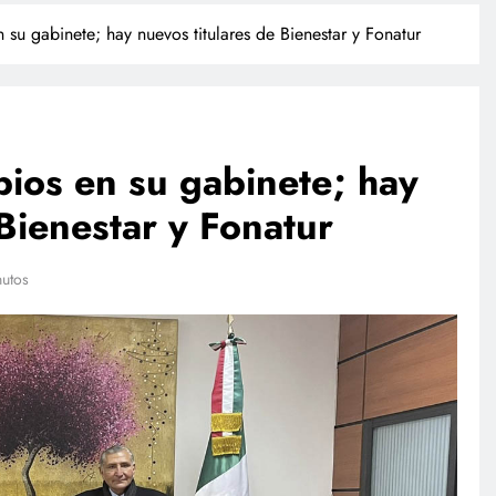
u gabinete; hay nuevos titulares de Bienestar y Fonatur
os en su gabinete; hay
 Bienestar y Fonatur
NACIONAL
nutos
empresas
Investigan a sujeto que dio
 su sandbox
cerveza a un caballo en Puebla
l plan
julio 28, 2026