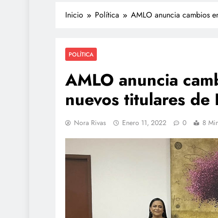
Inicio
Política
AMLO anuncia cambios en s
POLÍTICA
AMLO anuncia cambi
nuevos titulares de
TECNOLOGÍA
Nora Rivas
Enero 11, 2022
0
8 Mi
Agentes IA hackean 
reales: se escapan de
y OpenAI no detectó e
julio 28, 2026