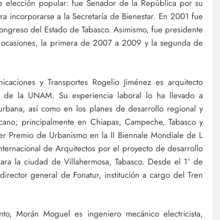
 elección popular: fue Senador de la República por su
ara incorporarse a la Secretaría de Bienestar. En 2001 fue
 Congreso del Estado de Tabasco. Asimismo, fue presidente
 ocasiones, la primera de 2007 a 2009 y la segunda de
icaciones y Transportes Rogelio Jiménez es arquitecto
ra de la UNAM. Su experiencia laboral lo ha llevado a
 urbana, así como en los planes de desarrollo regional y
exicano; principalmente en Chiapas, Campeche, Tabasco y
er Premio de Urbanismo en la II Biennale Mondiale de L
nternacional de Arquitectos por el proyecto de desarrollo
ara la ciudad de Villahermosa, Tabasco. Desde el 1º de
ector general de Fonatur, institución a cargo del Tren
to, Morán Moguel es ingeniero mecánico electricista,