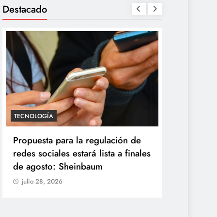
Destacado
SALUD
TECNOLOGÍA
México confirma 33 casos de
Propuesta 
ciclosporiasis y rechaza ser
redes socia
origen del brote de diarrea
de agosto
explosiva
julio 28, 20
julio 28, 2026