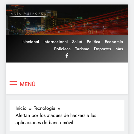
Saltar
al
contenido
Nacional
Internacional
Salud
Política
Economía
Policiaca
Turismo
Deportes
Mas
Area Metropoli
MENÚ
Inicio
Tecnología
Alertan por los ataques de hackers a las
aplicaciones de banca móvil