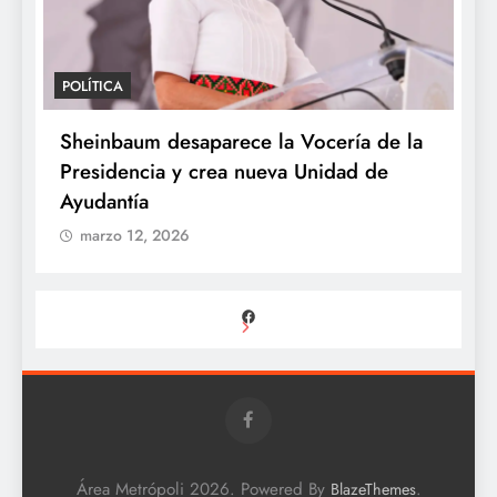
POLÍTICA
P
Sheinbaum desaparece la Vocería de la
S
Presidencia y crea nueva Unidad de
U
Ayudantía
e
marzo 12, 2026
Facebook
Área Metrópoli 2026. Powered By
.
BlazeThemes