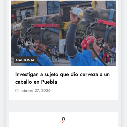
NACIONAL
S
e
Investigan a sujeto que dio cerveza a un
M
caballo en Puebla
c
b
febrero 27, 2026
Facebook