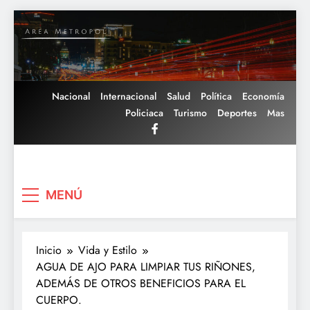
Saltar
al
contenido
Nacional
Internacional
Salud
Política
Economía
Policiaca
Turismo
Deportes
Mas
Area Metropoli
MENÚ
Inicio
Vida y Estilo
AGUA DE AJO PARA LIMPIAR TUS RIÑONES,
ADEMÁS DE OTROS BENEFICIOS PARA EL
CUERPO.