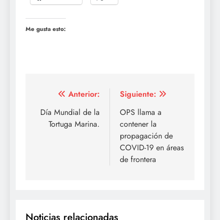
Me gusta esto:
Navegación
Anterior:
Siguiente:
de
Día Mundial de la
OPS llama a
Tortuga Marina.
contener la
entradas
propagación de
COVID-19 en áreas
de frontera
Noticias relacionadas