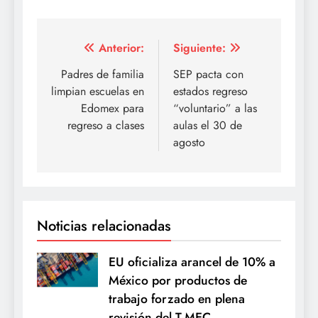
Navegación
Anterior:
Siguiente:
de
Padres de familia
SEP pacta con
limpian escuelas en
estados regreso
entradas
Edomex para
“voluntario” a las
regreso a clases
aulas el 30 de
agosto
Noticias relacionadas
EU oficializa arancel de 10% a
México por productos de
trabajo forzado en plena
revisión del T-MEC