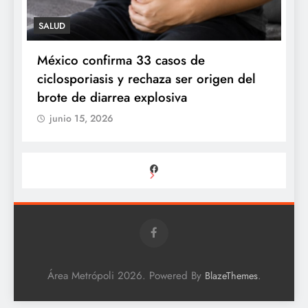
SALUD
n
México confirma 33 casos de
P
ciclosporiasis y rechaza ser origen del
s
brote de diarrea explosiva
junio 15, 2026
Facebook
Área Metrópoli 2026. Powered By
.
BlazeThemes