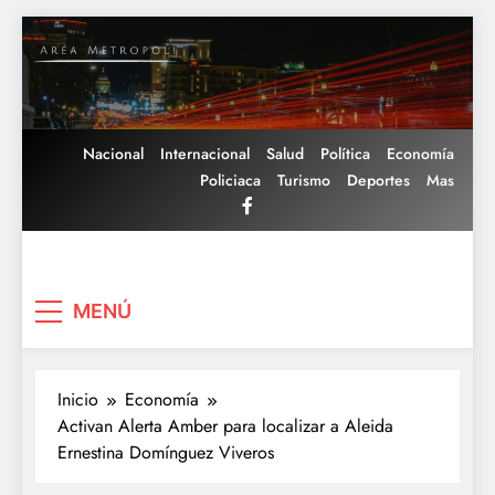
Saltar
al
contenido
Nacional
Internacional
Salud
Política
Economía
Policiaca
Turismo
Deportes
Mas
Area Metropoli
MENÚ
Inicio
Economía
Activan Alerta Amber para localizar a Aleida
Ernestina Domínguez Viveros