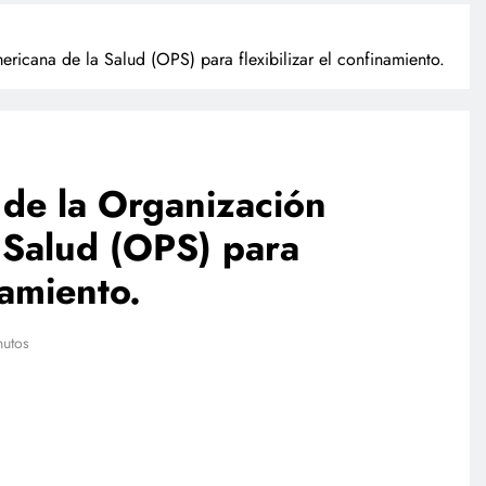
icana de la Salud (OPS) para flexibilizar el confinamiento.
de la Organización
 Salud (OPS) para
TECNOLOGÍA
namiento.
Agentes IA hackean empresas
reales: se escapan de su sandbox
nutos
y OpenAI no detectó el plan
julio 27, 2026