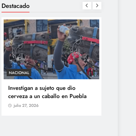
Destacado
NACIONAL
SALUD
Investigan a sujeto que dio
México con
cerveza a un caballo en Puebla
ciclosporia
origen del
julio 27, 2026
explosiva
julio 27, 20