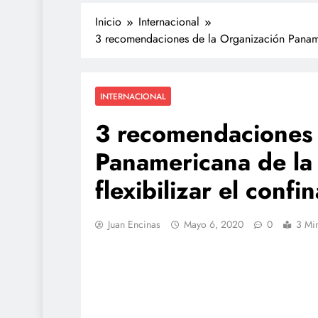
Inicio
Internacional
3 recomendaciones de la Organización Panamer
INTERNACIONAL
3 recomendaciones 
Panamericana de la
flexibilizar el confi
Juan Encinas
Mayo 6, 2020
0
3 Mi