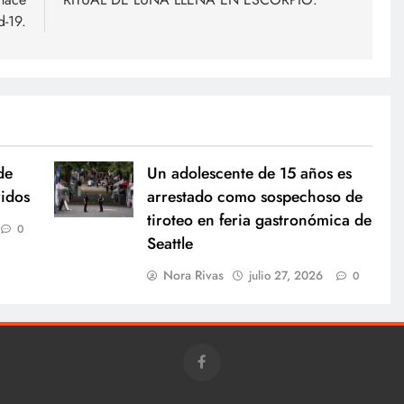
d-19.
de
Un adolescente de 15 años es
ridos
arrestado como sospechoso de
tiroteo en feria gastronómica de
0
Seattle
Nora Rivas
julio 27, 2026
0