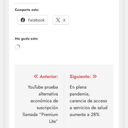
Comparte esto:
Facebook
X
Me gusta esto:
Cargando...
Navegación
Anterior:
Siguiente:
de
YouTube prueba
En plena
alternativa
pandemia,
entradas
económica de
carencia de acceso
suscripción
a servicios de salud
llamada “Premium
aumenta a 28%
Lite”