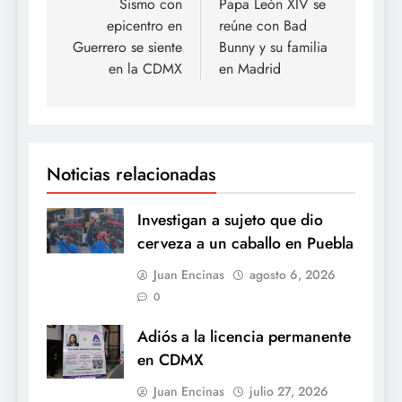
de
Sismo con
Papa León XIV se
epicentro en
reúne con Bad
entradas
Guerrero se siente
Bunny y su familia
en la CDMX
en Madrid
Noticias relacionadas
Investigan a sujeto que dio
cerveza a un caballo en Puebla
Juan Encinas
agosto 6, 2026
0
Adiós a la licencia permanente
en CDMX
Juan Encinas
julio 27, 2026