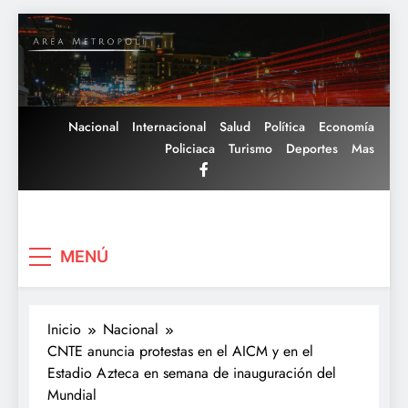
Saltar
al
contenido
Nacional
Internacional
Salud
Política
Economía
Policiaca
Turismo
Deportes
Mas
Area Metropoli
MENÚ
Inicio
Nacional
CNTE anuncia protestas en el AICM y en el
Estadio Azteca en semana de inauguración del
Mundial