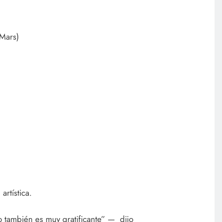
 Mars)
rtística.
o también es muy gratificante” — dijo