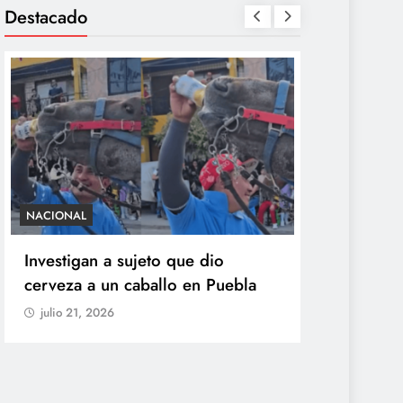
Destacado
NACIONAL
SALUD
Investigan a sujeto que dio
México con
cerveza a un caballo en Puebla
ciclosporia
origen del
julio 21, 2026
explosiva
julio 21, 20