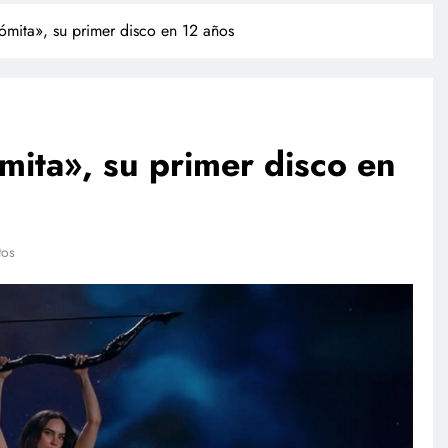
ómita», su primer disco en 12 años
mita», su primer disco en
TECNOLOGÍA
tos
Agentes IA hackean empresas
reales: se escapan de su sandbox
y OpenAI no detectó el plan
julio 21, 2026