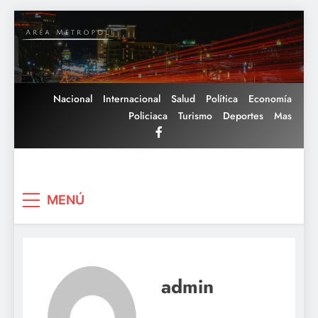
Saltar
al
contenido
Nacional
Internacional
Salud
Política
Economía
Policiaca
Turismo
Deportes
Mas
Area Metropoli
MENÚ
admin